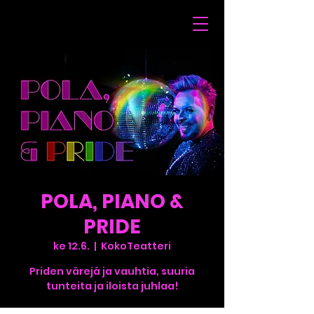
POLA, PIANO &
PRIDE
ke 12.6.
  |  
KokoTeatteri
Priden värejä ja vauhtia, suuria
tunteita ja iloista juhlaa!