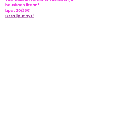
hauskaan iltaan!
Liput 20/25€
Osta liput nyt!
Jaa somessa
OTA
YHTEYTTÄ
info@polaivanka.com
|
+358 50 342
2916