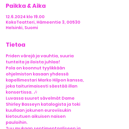
Paikka & Aika
12.6.2024 klo 19.00
KokoTeatteri, Hämeentie 3, 00530
Helsinki, Suomi
Tietoa
Priden värejä ja vauhtia, suuria 
tunteita ja iloista juhlaa!
Pola on koonnut tyylikkään 
ohjelmiston kasaan yhdessä 
kapellimestari Marko Hilpon kanssa, 
joka taiturimaisesti säestää illan 
konsertissa. 🎶
Luvassa suuret sävelmät Dame 
Shirley Basseyn katalogista ja toki 
kuullaan jokunen euroviisukin 
kietoutuen aikuisen naisen 
pauloihin.
Tuu mukaan sentimentaaliseen ja 