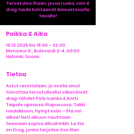
Tervetuloa iltaan, jossa ruoka, viini &
drag-taide kohtaavat ikimuistoisella
tavalla!
Paikka & Aika
10.12.2025 klo 19.00 – 22.00
Monsieur K., Bulevardi 2-4, 00120
Helsinki, Suomi
Tietoa
Astut ravintolaan, ja ovella sinut 
toivottaa tervetulleeksi säkenöivat 
drag-tähdet Pola Ivanka & Antti 
Taipale upeassa iltapuvussa. Takki 
naulakkoon, hymyt esiin – ilta voi 
alkaa! Heti alkuun nautitaan 
teemaan sopiva alkudrinkki: La Vie 
en Drag, jonka tarjoilee itse illan 