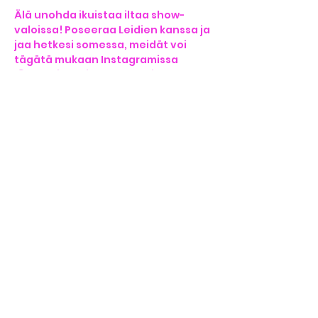
Älä unohda ikuistaa iltaa show-
valoissa! Poseeraa Leidien kanssa ja 
jaa hetkesi somessa, meidät voi 
tägätä mukaan Instagramissa 
@monsieurk ja Facebookissa 
Monsieur K.
Ilta päättyy säihkyviin hyvästeihin, 
mutta muistot jäävät elämään vielä 
pitkään.
Jaa somessa