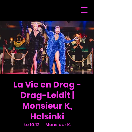
La Vie en Drag -
Drag-Leidit |
Monsieur K,
Helsinki
ke 10.12.
  |  
Monsieur K.