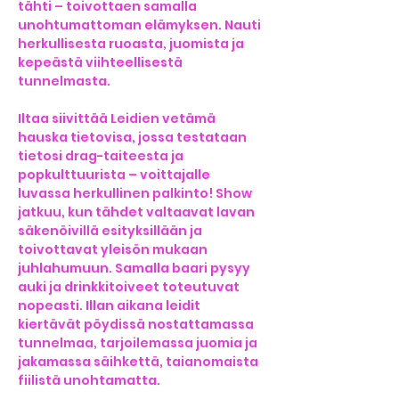
tähti – toivottaen samalla 
unohtumattoman elämyksen. Nauti 
herkullisesta ruoasta, juomista ja 
kepeästä viihteellisestä 
tunnelmasta.
Iltaa siivittää Leidien vetämä 
hauska tietovisa, jossa testataan 
tietosi drag-taiteesta ja 
popkulttuurista – voittajalle 
luvassa herkullinen palkinto! Show 
jatkuu, kun tähdet valtaavat lavan 
säkenöivillä esityksillään ja 
toivottavat yleisön mukaan 
juhlahumuun. Samalla baari pysyy 
auki ja drinkkitoiveet toteutuvat 
nopeasti. Illan aikana leidit 
kiertävät pöydissä nostattamassa 
tunnelmaa, tarjoilemassa juomia ja 
jakamassa säihkettä, taianomaista 
fiilistä unohtamatta.