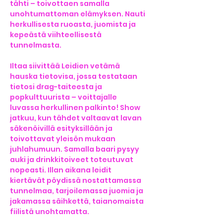
tähti – toivottaen samalla 
unohtumattoman elämyksen. Nauti 
herkullisesta ruoasta, juomista ja 
kepeästä viihteellisestä 
tunnelmasta.
Iltaa siivittää Leidien vetämä 
hauska tietovisa, jossa testataan 
tietosi drag-taiteesta ja 
popkulttuurista – voittajalle 
luvassa herkullinen palkinto! Show 
jatkuu, kun tähdet valtaavat lavan 
säkenöivillä esityksillään ja 
toivottavat yleisön mukaan 
juhlahumuun. Samalla baari pysyy 
auki ja drinkkitoiveet toteutuvat 
nopeasti. Illan aikana leidit 
kiertävät pöydissä nostattamassa 
tunnelmaa, tarjoilemassa juomia ja 
jakamassa säihkettä, taianomaista 
fiilistä unohtamatta.