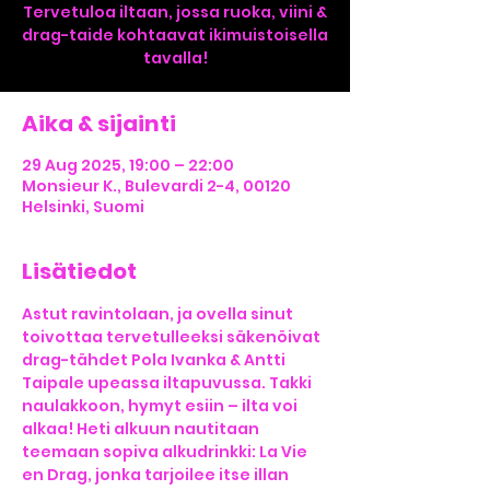
Tervetuloa iltaan, jossa ruoka, viini &
drag-taide kohtaavat ikimuistoisella
tavalla!
Aika & sijainti
29 Aug 2025, 19:00 – 22:00
Monsieur K., Bulevardi 2-4, 00120
Helsinki, Suomi
Lisätiedot
Astut ravintolaan, ja ovella sinut 
toivottaa tervetulleeksi säkenöivat 
drag-tähdet Pola Ivanka & Antti 
Taipale upeassa iltapuvussa. Takki 
naulakkoon, hymyt esiin – ilta voi 
alkaa! Heti alkuun nautitaan 
teemaan sopiva alkudrinkki: La Vie 
en Drag, jonka tarjoilee itse illan 