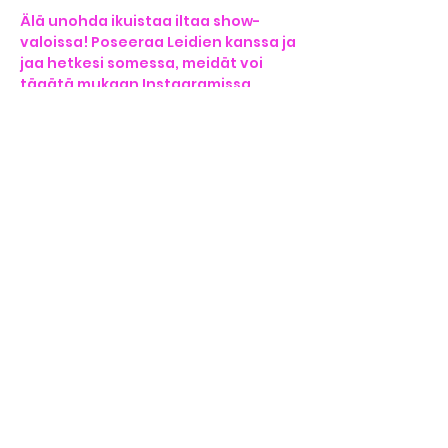
Älä unohda ikuistaa iltaa show-
valoissa! Poseeraa Leidien kanssa ja 
jaa hetkesi somessa, meidät voi 
tägätä mukaan Instagramissa 
@monsieurk ja Facebookissa 
Monsieur K.
Ilta päättyy säihkyviin hyvästeihin, 
mutta muistot jäävät elämään vielä 
pitkään.
Share this event