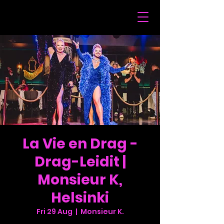
La Vie en Drag -
Drag-Leidit |
Monsieur K,
Helsinki
Fri 29 Aug
  |  
Monsieur K.