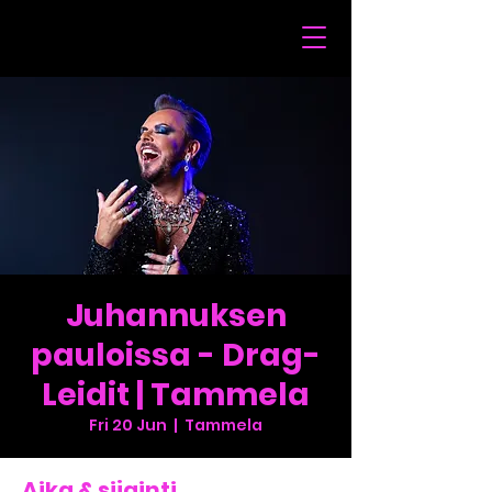
Juhannuksen
pauloissa - Drag-
Leidit | Tammela
Fri 20 Jun
  |  
Tammela
Aika & sijainti